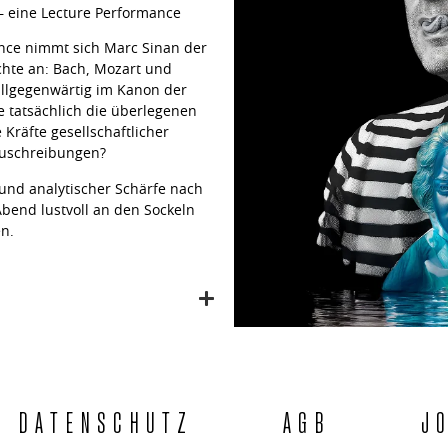
– eine Lecture Performance
ance nimmt sich Marc Sinan der
hte an: Bach, Mozart und
 allgegenwärtig im Kanon der
e tatsächlich die überlegenen
Kräfte gesellschaftlicher
 Zuschreibungen?
und analytischer Schärfe nach
bend lustvoll an den Sockeln
en.
DATENSCHUTZ
AGB
J