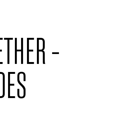
ETHER –
DES